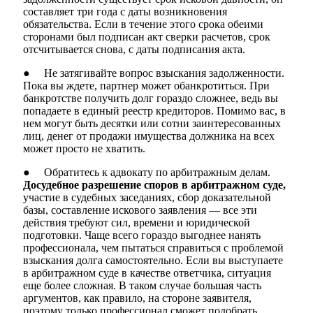
составляет три года с даты возникновения
обязательства. Если в течение этого срока обеими
сторонами был подписан акт сверки расчетов, срок
отсчитывается снова, с даты подписания акта.
● Не затягивайте вопрос взыскания задолженности.
Пока вы ждете, партнер может обанкротиться. При
банкротстве получить долг гораздо сложнее, ведь вы
попадаете в единый реестр кредиторов. Помимо вас, в
нем могут быть десятки или сотни заинтересованных
лиц, денег от продажи имущества должника на всех
может просто не хватить.
● Обратитесь к адвокату по арбитражным делам.
Досудебное разрешение споров в арбитражном суде,
участие в судебных заседаниях, сбор доказательной
базы, составление искового заявления — все эти
действия требуют сил, времени и юридической
подготовки. Чаще всего гораздо выгоднее нанять
профессионала, чем пытаться справиться с проблемой
взыскания долга самостоятельно. Если вы выступаете
в арбитражном суде в качестве ответчика, ситуация
еще более сложная. В таком случае большая часть
аргументов, как правило, на стороне заявителя,
поэтому только профессионал сможет подобрать